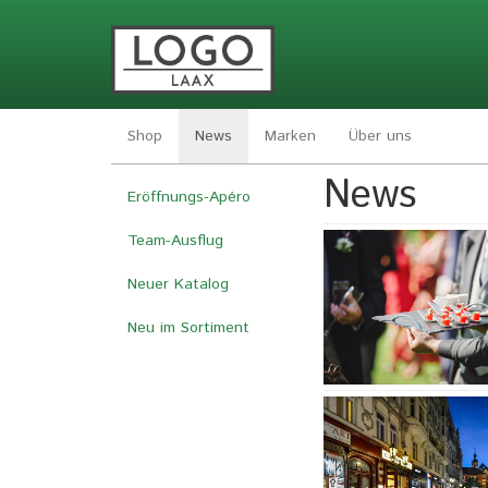
Shop
News
Marken
Über uns
News
Skip
Eröffnungs-Apéro
to
main
Team-Ausflug
content
Neuer Katalog
Neu im Sortiment